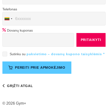
Telefonas
Dovanų kuponas
PRITAIKYTI
Sutinku su
pakvietimo – dovanų kupono taisyklėmis *
PEREITI PRIE APMOKĖJIMO
GRĮŽTI ATGAL
© 2026 Gym+