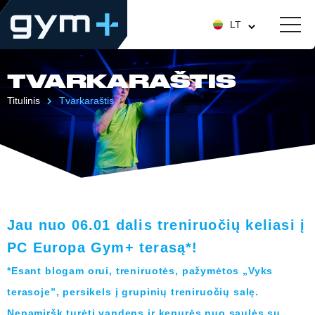
LT
TVARKARAŠTIS
Titulinis
Tvarkaraštis
Jau nuo 06.01 dalis treniruočių keliasi į
PC Europa Gym+ terasą*!
*Esant blogam orui, treniruotės, pažymėtos „Vyks
terasoje”, persikels į grupinių treniruočių salę.
Nepamiršk turėti vandens ir kepurės nuo saulės su