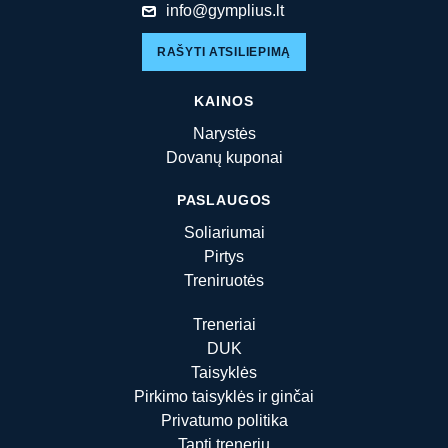
info@gymplius.lt
RAŠYTI ATSILIEPIMĄ
KAINOS
Narystės
Dovanų kuponai
PASLAUGOS
Soliariumai
Pirtys
Treniruotės
Treneriai
DUK
Taisyklės
Pirkimo taisyklės ir ginčai
Privatumo politika
Tapti treneriu