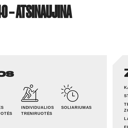
40 – ATSINAUJINA
os
K
S
T
ĖS
INDIVIDUALIOS
SOLIARIUMAS
Z
UOTĖS
TRENIRUOTĖS
L
F