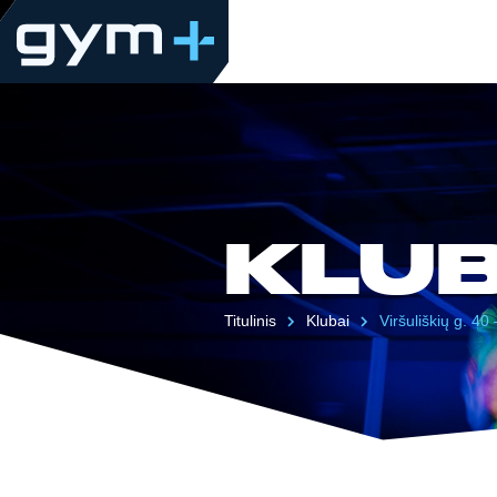
KLU
Titulinis
Klubai
Viršuliškių g. 4