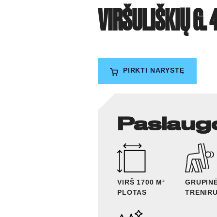
VIRŠULIŠKIŲ G. 
PIRKTI NARYSTĘ
Paslaug
VIRŠ 1700 M²
GRUPIN
PLOTAS
TRENIR