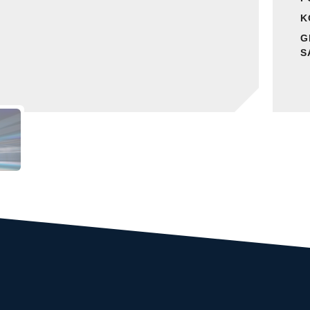
K
G
S