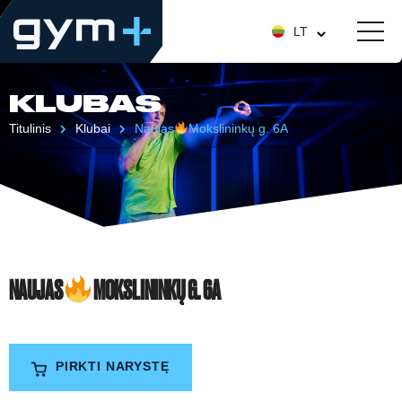
LT
KLUBAS
Titulinis
Klubai
Naujas
Mokslininkų g. 6A
NAUJAS
MOKSLININKŲ G. 6A
PIRKTI NARYSTĘ