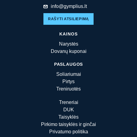
info@gymplius.lt
RAŠYTI ATSILIEPIMĄ
KAINOS
Narystės
Dovanų kuponai
PASLAUGOS
Soliariumai
Pirtys
Treniruotės
Treneriai
DUK
Taisyklės
Pirkimo taisyklės ir ginčai
Privatumo politika