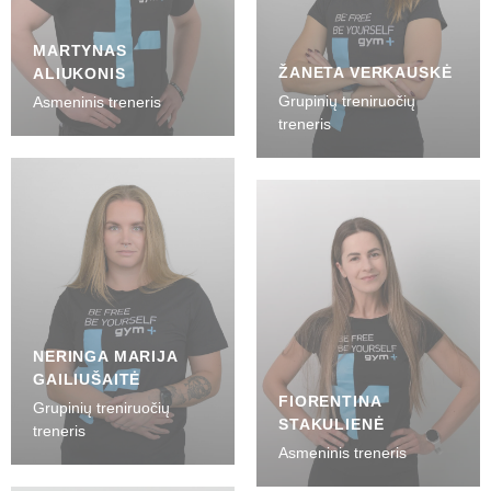
MARTYNAS
ŽANETA VERKAUSKĖ
ALIUKONIS
Grupinių treniruočių
Asmeninis treneris
treneris
NERINGA MARIJA
GAILIUŠAITĖ
FIORENTINA
Grupinių treniruočių
STAKULIENĖ
treneris
Asmeninis treneris