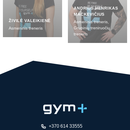
ANDRIUS HENRIKAS
MACKEVIČIUS
ŽIVILĖ VALEIKIENĖ
Asmeninis treneris,
Grupinių treniruočių
Asmeninis treneris
treneris
+370 614 33555