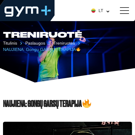
LT
TRENIRUOTĖ
Titulinis
Paslaugos
Treniruotės
NAUJIENA: Gongų GARSŲ TERAPIJA
NAUJIENA: GONGŲ GARSŲ TERAPIJA