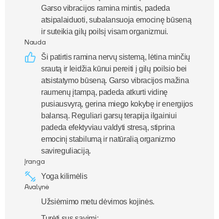
Garso vibracijos ramina mintis, padeda
atsipalaiduoti, subalansuoja emocinę būseną
ir suteikia gilų poilsį visam organizmui.
Nauda
Ši patirtis ramina nervų sistemą, lėtina minčių
srautą ir leidžia kūnui pereiti į gilų poilsio bei
atsistatymo būseną. Garso vibracijos mažina
raumenų įtampą, padeda atkurti vidinę
pusiausvyrą, gerina miego kokybę ir energijos
balansą. Reguliari garsų terapija ilgainiui
padeda efektyviau valdyti stresą, stiprina
emocinį stabilumą ir natūralią organizmo
savireguliaciją.
Įranga
Yoga kilimėlis
Avalynė
Užsiėmimo metu dėvimos kojinės.
Turėti sus savimi: