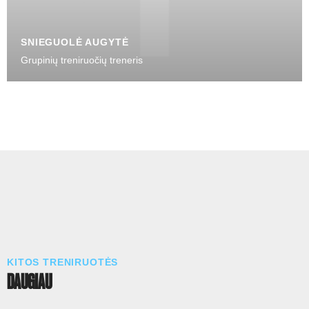
SNIEGUOLĖ AUGYTĖ
Grupinių treniruočių treneris
KITOS TRENIRUOTĖS
DAUGIAU