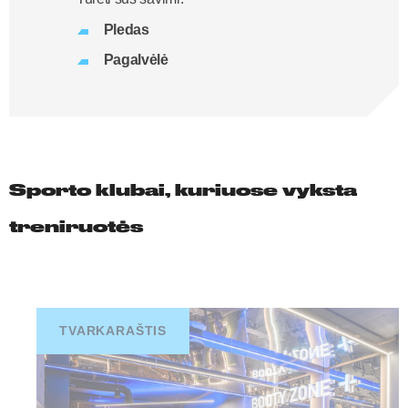
Pledas
Pagalvėlė
Sporto klubai, kuriuose vyksta
treniruotės
TVARKARAŠTIS