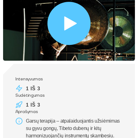
Intensyvumas
1 IŠ 3
Sudėtingumas
1 IŠ 3
Aprašymas
Garsų terapija – atpalaiduojantis užsiėmimas
su gyvu gongų, Tibeto dubenų ir kitų
harmonizuojančių instrumentų skambesiu.