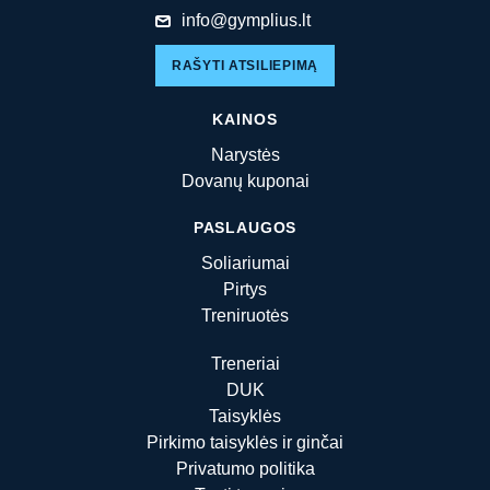
info@gymplius.lt
RAŠYTI ATSILIEPIMĄ
KAINOS
Narystės
Dovanų kuponai
PASLAUGOS
Soliariumai
Pirtys
Treniruotės
Treneriai
DUK
Taisyklės
Pirkimo taisyklės ir ginčai
Privatumo politika