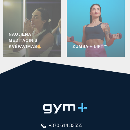
NAUJIENA:
MEDITACINIS
KVĖPAVIMAS
ZUMBA + LIFT™
+370 614 33555