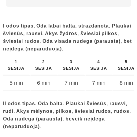
I odos tipas. Oda labai balta, strazdanota. Plaukai
šviesūs, rausvi. Akys žydros, šviesiai pilkos,
šviesiai rudos. Oda visada nudega (parausta), bet
neįdega (neparuduoja).
1
2
3
4
5
SESIJA
SESIJA
SESIJA
SESIJA
SESIJA
5 min
6 min
7 min
7 min
8 min
II odos tipas. Oda balta. Plaukai šviesūs, rausvi,
rudi. Akys mėlynos, pilkos, šviesiai rudos, rudos.
Oda nudega (parausta), beveik neįdega
(neparuduoja).