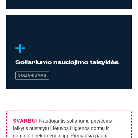
Soliariumo naudojimo taisyklės
SOLIARIUMAS
SVARBU!
Naudojantis soliariumu privaloma
laikytis nustatytų Lietuvos Higienos normų ir
gamintojo rekomendacijų. Pirmiausia pagal