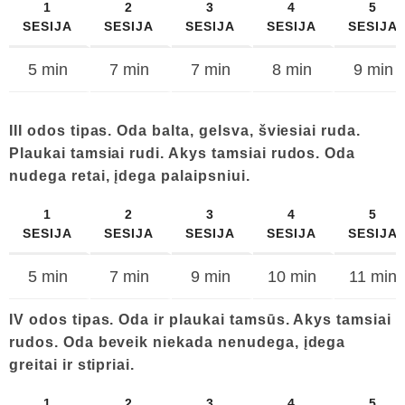
1
2
3
4
5
SESIJA
SESIJA
SESIJA
SESIJA
SESIJA
5 min
7 min
7 min
8 min
9 min
III odos tipas. Oda balta, gelsva, šviesiai ruda.
Plaukai tamsiai rudi. Akys tamsiai rudos. Oda
nudega retai, įdega palaipsniui.
1
2
3
4
5
SESIJA
SESIJA
SESIJA
SESIJA
SESIJA
5 min
7 min
9 min
10 min
11 min
IV odos tipas. Oda ir plaukai tamsūs. Akys tamsiai
rudos. Oda beveik niekada nenudega, įdega
greitai ir stipriai.
1
2
3
4
5