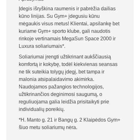
Įdegis išryškina raumenis ir pabrėžia dailias
kūno linijas. Su Gym+ įdegusiu kūnu
mėgaukis visus metus! Klientai, apsilankę bet
kuriame Gym+ sporto klube, gali naudotis
rinkoje vertinamais MegaSun Space 2000 ir
Luxura soliariumais*.
Soliariumai įrengti užtikrinant aukščiausią
komfortą ir kokybę, todėl kiekvienas seansas
ne tik suteikia tolygų įdegį, bet tampa ir
malonia atsipalaidavimo akimirka.
Naudojamos pažangios technologijos,
užtikrinančios deginimosi saugumą, o
reguliuojama galia leidžia prisitaikyti prie
individualių poreikių.
*H. Manto g. 21 ir Bangų g. 2 Klaipėdos Gym+
šiuo metu soliariumų nėra.