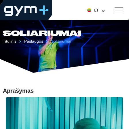
LT
SOLIARIUMAI
Titulinis
Paslaugos
Soliariumai
Aprašymas