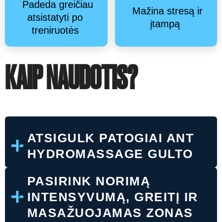
Padeda greičiau
Mažina stresą ir
atsistatyti po
įtampą
treniruotės
KAIP NAUDOTIS?
ATSIGULK PATOGIAI ANT
HYDROMASSAGE GULTO
PASIRINK NORIMĄ
INTENSYVUMĄ, GREITĮ IR
MASAŽUOJAMAS ZONAS