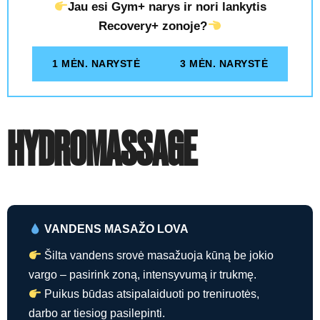
Jau esi Gym+ narys ir nori lankytis
Recovery+ zonoje?
1 MĖN. NARYSTĖ
3 MĖN. NARYSTĖ
HYDROMASSAGE
VANDENS MASAŽO LOVA
Šilta vandens srovė masažuoja kūną be jokio
vargo – pasirink zoną, intensyvumą ir trukmę.
Puikus būdas atsipalaiduoti po treniruotės,
darbo ar tiesiog pasilepinti.