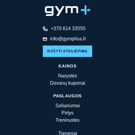
+370 614 33555
info@gymplius.lt
RAŠYTI ATSILIEPIMĄ
KAINOS
Narystės
Dovanų kuponai
PASLAUGOS
Soliariumai
Pirtys
Treniruotės
Treneriai