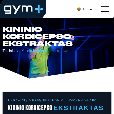
LT
KININIO
KORDICEPSO
EKSTRAKTAS
Titulinis
Kininio kordicepso ekstraktas
FUNKCINIŲ GRYBŲ EKSTRAKTAI · PJAUNU GRYBĄ
KININIO KORDICEPSO
EKSTRAKTAS