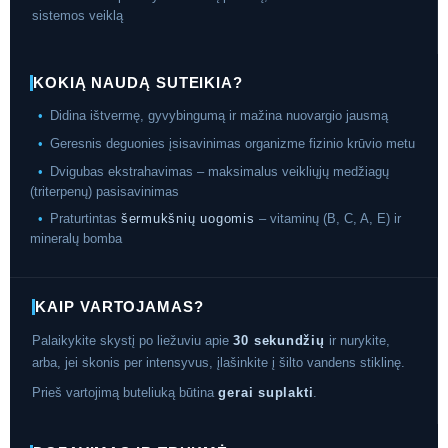
sistemos veiklą
KOKIĄ NAUDĄ SUTEIKIA?
•
Didina ištvermę, gyvybingumą ir mažina nuovargio jausmą
•
Geresnis deguonies įsisavinimas organizme fizinio krūvio metu
•
Dvigubas ekstrahavimas – maksimalus veikliųjų medžiagų
(triterpenų) pasisavinimas
•
Praturtintas
šermukšnių uogomis
– vitaminų (B, C, A, E) ir
mineralų bomba
KAIP VARTOJAMAS?
Palaikykite skystį po liežuviu apie
30 sekundžių
ir nurykite,
arba, jei skonis per intensyvus, įlašinkite į šilto vandens stiklinę.
Prieš vartojimą buteliuką būtina
gerai suplakti
.