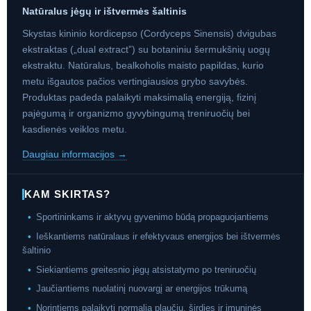
Natūralus jėgų ir ištvermės šaltinis
Skystas kininio kordicepso (Cordyceps Sinensis) dvigubas
ekstraktas („dual extract”) su botaniniu šermukšnių uogų
ekstraktu. Natūralus, bealkoholis maisto papildas, kurio
metu išgautos pačios vertingiausios grybo savybės.
Produktas padeda palaikyti maksimalią energiją, fizinį
pajėgumą ir organizmo gyvybingumą treniruočių bei
kasdienės veiklos metu.
Daugiau informacijos →
KAM SKIRTAS?
•
Sportininkams ir aktyvų gyvenimo būdą propaguojantiems
•
Ieškantiems natūralaus ir efektyvaus energijos bei ištvermės
šaltinio
•
Siekiantiems greitesnio jėgų atsistatymo po treniruočių
•
Jaučiantiems nuolatinį nuovargį ar energijos trūkumą
•
Norintiems palaikyti normalią plaučių, širdies ir imuninės