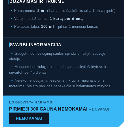
DOZAVIMAS IR TRUKMĖ
•
Paros norma:
3 ml
(1 arbatinis šaukštelis arba 1 pilna pipetė)
•
Vartojimo dažnumas:
1 kartą per dieną
•
Pakuotės talpa:
100 ml
– pilnas 1 mėnesio kursas
SVARBI INFORMACIJA
•
Saugoti nuo tiesioginių saulės spindulių, laikyti sausoje
vietoje.
•
Atidarius buteliuką, rekomenduojama laikyti šaldytuve ir
suvartoti per 45 dienas.
•
Nerekomenduojama nėščioms ir krūtimi maitinančioms
moterims. Maisto papildas nepakeičia subalansuotos mitybos.
LONGEVITY+ NARIAMS
PIRMIEJI 300 GAUNA NEMOKAMAI
– DOVANŲ!
NEMOKAMAI