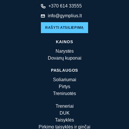
+370 614 33555
info@gymplius.lt
RAŠYTI ATSILIEPIMĄ
KAINOS
Narystės
Dovanų kuponai
PASLAUGOS
Soliariumai
Pirtys
Treniruotės
Treneriai
DUK
Taisyklės
Pirkimo taisyklės ir ginčai