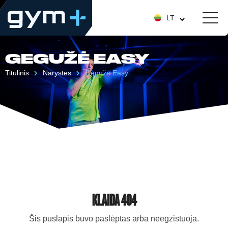
LT
GEGUŽĖ EASY
Titulinis
Narystės
Gegužė Easy
KLAIDA 404
Šis puslapis buvo paslėptas arba neegzistuoja.