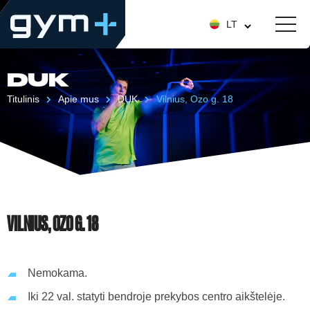
LT
DUK
Titulinis
Apie mus
DUK
Vilnius, Ozo g. 18
VILNIUS, OZO G. 18
Nemokama.
Iki 22 val. statyti bendroje prekybos centro aikštelėje.