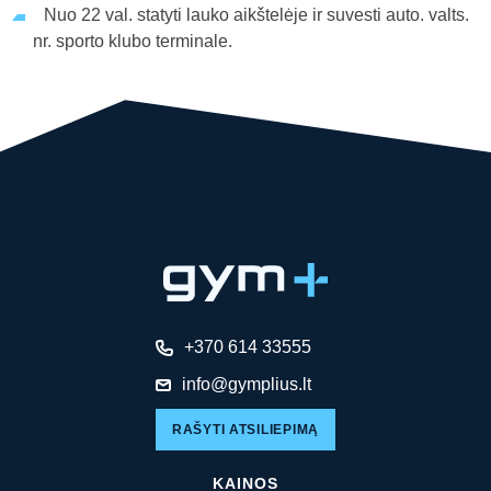
Nuo 22 val. statyti lauko aikštelėje ir suvesti auto. valts.
nr. sporto klubo terminale.
+370 614 33555
info@gymplius.lt
RAŠYTI ATSILIEPIMĄ
KAINOS