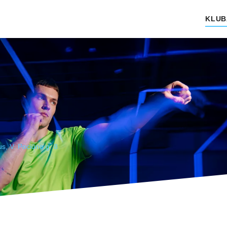
KLUB
us, V. Pociūno g. 8