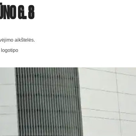
ŪNO G. 8
vėjimo aikštelės.
 logotipo