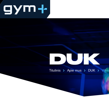
DUK
Titulinis
Apie mus
DUK
Vilni