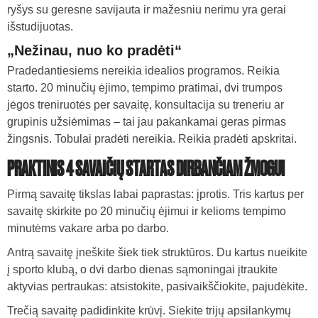
ryšys su geresne savijauta ir mažesniu nerimu yra gerai
išstudijuotas.
„Nežinau, nuo ko pradėti“
Pradedantiesiems nereikia idealios programos. Reikia
starto. 20 minučių ėjimo, tempimo pratimai, dvi trumpos
jėgos treniruotės per savaitę, konsultacija su treneriu ar
grupinis užsiėmimas – tai jau pakankamai geras pirmas
žingsnis. Tobulai pradėti nereikia. Reikia pradėti apskritai.
PRAKTINIS 4 SAVAIČIŲ STARTAS DIRBANČIAM ŽMOGUI
Pirmą savaitę tikslas labai paprastas: įprotis. Tris kartus per
savaitę skirkite po 20 minučių ėjimui ir kelioms tempimo
minutėms vakare arba po darbo.
Antrą savaitę įneškite šiek tiek struktūros. Du kartus nueikite
į sporto klubą, o dvi darbo dienas sąmoningai įtraukite
aktyvias pertraukas: atsistokite, pasivaikščiokite, pajudėkite.
Trečią savaitę padidinkite krūvį. Siekite trijų apsilankymų