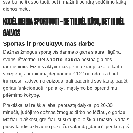
svarbu ne tik sportuoti, bet ir mažinti bendrą sėdėjimo laiką
dienos metu.
KODĖL REIKIA SPORTUOTI – NE TIK DĖL KŪNO, BET IR DĖL
GALVOS
Sportas ir produktyvumas darbe
Dažnas žmogus sportą vis dar mato gana siaurai: figūra,
svoris, ištvermė. Bet
sporto nauda
nesibaigia ties
raumenimis. Fizinis aktyvumas gerina kraujotaką, o kartu ir
smegenų aprūpinimą deguonimi. CDC nurodo, kad net
trumpesni aktyvumo epizodai gali pagerinti savijautą, padėti
geriau funkcionuoti ir palaikyti mąstymo bei sprendimų
priėmimo kokybę.
Praktiškai tai reiškia labai paprastą dalyką: po 20-30
minučių judėjimo dažnas žmogus dirba ne lėčiau, o geriau.
Mažiau blaškosi, greičiau susikaupia, aiškiau mąsto. Kartais
pusvalandis aktyvumo pakeičia valandą „darbo“, per kurią iš