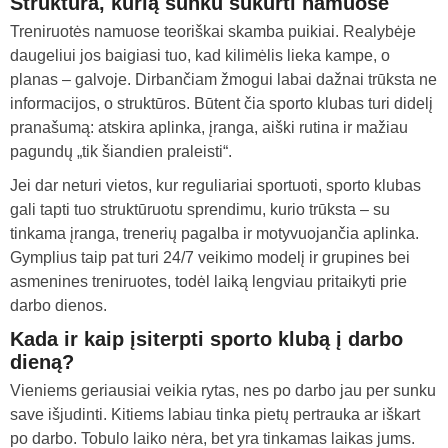
Struktūra, kurią sunku sukurti namuose
Treniruotės namuose teoriškai skamba puikiai. Realybėje
daugeliui jos baigiasi tuo, kad kilimėlis lieka kampe, o
planas – galvoje. Dirbančiam žmogui labai dažnai trūksta ne
informacijos, o struktūros. Būtent čia sporto klubas turi didelį
pranašumą: atskira aplinka, įranga, aiški rutina ir mažiau
pagundų „tik šiandien praleisti“.
Jei dar neturi vietos, kur reguliariai sportuoti,
sporto klubas
gali tapti tuo struktūruotu sprendimu, kurio trūksta – su
tinkama įranga, trenerių pagalba ir motyvuojančia aplinka.
Gymplius taip pat turi 24/7 veikimo modelį ir grupines bei
asmenines treniruotes, todėl laiką lengviau pritaikyti prie
darbo dienos.
Kada ir kaip įsiterpti sporto klubą į darbo
dieną?
Vieniems geriausiai veikia rytas, nes po darbo jau per sunku
save išjudinti. Kitiems labiau tinka pietų pertrauka ar iškart
po darbo. Tobulo laiko nėra, bet yra tinkamas laikas jums.