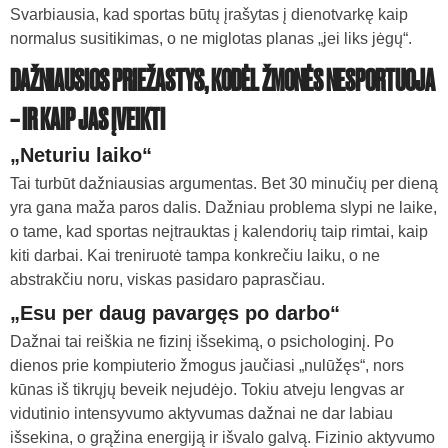
Svarbiausia, kad sportas būtų įrašytas į dienotvarkę kaip
normalus susitikimas, o ne miglotas planas „jei liks jėgų“.
DAŽNIAUSIOS PRIEŽASTYS, KODĖL ŽMONĖS NESPORTUOJA
– IR KAIP JAS ĮVEIKTI
„Neturiu laiko“
Tai turbūt dažniausias argumentas. Bet 30 minučių per dieną
yra gana maža paros dalis. Dažniau problema slypi ne laike,
o tame, kad sportas neįtrauktas į kalendorių taip rimtai, kaip
kiti darbai. Kai treniruotė tampa konkrečiu laiku, o ne
abstrakčiu noru, viskas pasidaro paprasčiau.
„Esu per daug pavargęs po darbo“
Dažnai tai reiškia ne fizinį išsekimą, o psichologinį. Po
dienos prie kompiuterio žmogus jaučiasi „nulūžęs“, nors
kūnas iš tikrųjų beveik nejudėjo. Tokiu atveju lengvas ar
vidutinio intensyvumo aktyvumas dažnai ne dar labiau
išsekina, o grąžina energiją ir išvalo galvą. Fizinio aktyvumo