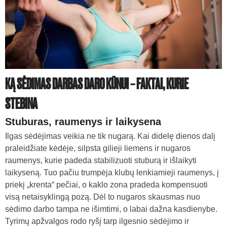
KĄ SĖDIMAS DARBAS DARO KŪNUI – FAKTAI, KURIE
STEBINA
Stuburas, raumenys ir laikysena
Ilgas sėdėjimas veikia ne tik nugarą. Kai didelę dienos dalį
praleidžiate kėdėje, silpsta gilieji liemens ir nugaros
raumenys, kurie padeda stabilizuoti stuburą ir išlaikyti
laikyseną. Tuo pačiu trumpėja klubų lenkiamieji raumenys, į
priekį „krenta“ pečiai, o kaklo zona pradeda kompensuoti
visą netaisyklingą pozą. Dėl to nugaros skausmas nuo
sėdimo darbo tampa ne išimtimi, o labai dažna kasdienybe.
Tyrimų apžvalgos rodo ryšį tarp ilgesnio sėdėjimo ir