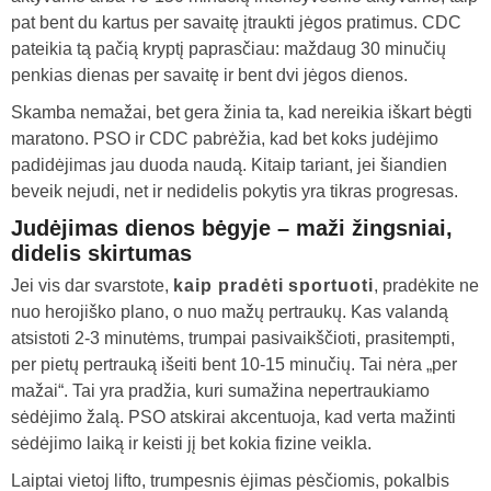
pat bent du kartus per savaitę įtraukti jėgos pratimus. CDC
pateikia tą pačią kryptį paprasčiau: maždaug 30 minučių
penkias dienas per savaitę ir bent dvi jėgos dienos.
Skamba nemažai, bet gera žinia ta, kad nereikia iškart bėgti
maratono. PSO ir CDC pabrėžia, kad bet koks judėjimo
padidėjimas jau duoda naudą. Kitaip tariant, jei šiandien
beveik nejudi, net ir nedidelis pokytis yra tikras progresas.
Judėjimas dienos bėgyje – maži žingsniai,
didelis skirtumas
Jei vis dar svarstote,
kaip pradėti sportuoti
, pradėkite ne
nuo herojiško plano, o nuo mažų pertraukų. Kas valandą
atsistoti 2-3 minutėms, trumpai pasivaikščioti, prasitempti,
per pietų pertrauką išeiti bent 10-15 minučių. Tai nėra „per
mažai“. Tai yra pradžia, kuri sumažina nepertraukiamo
sėdėjimo žalą. PSO atskirai akcentuoja, kad verta mažinti
sėdėjimo laiką ir keisti jį bet kokia fizine veikla.
Laiptai vietoj lifto, trumpesnis ėjimas pėsčiomis, pokalbis