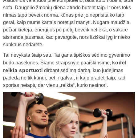
Aštuonios valandos prie kompiuterio, tada automobilis, tada
sofa. Daugelio žmonių diena atrodo būtent taip. Ir nors toks
ritmas tapo beveik norma, kūnas prie jo neprisitaiko taip
gerai, kaip mums kartais norėtųsi manyti. Nugara maudžia,
pečiai kietėja, energijos po pietų beveik nelieka, o vakare
atsiranda jausmas, kad pavargote, nors fiziškai lyg ir nieko
sunkaus nedarėte.
Tai nevyksta šiaip sau. Tai gana tipiškos sėdimo gyvenimo
būdo pasekmės. Šiame straipsnyje paaiškinsime,
kodėl
reikia sportuoti
dirbant sėdimą darbą, kuo judėjimas
padeda ne tik kūnui, bet ir galvai, ir kaip pradėti taip, kad
sportas netaptų dar vienu „reikia“, kurio nesinori.