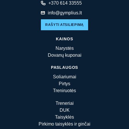
+370 614 33555
info@gymplius.lt
RAŠYTI ATSILIEPIMĄ
KAINOS
Narystės
Dovanų kuponai
PASLAUGOS
Soliariumai
Pirtys
Treniruotės
Treneriai
DUK
Taisyklės
Pirkimo taisyklės ir ginčai