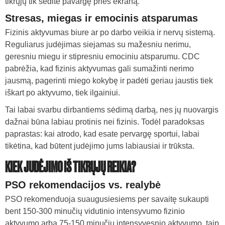
tikrųjų tik sėdite pavargę prieš ekraną.
Stresas, miegas ir emocinis atsparumas
Fizinis aktyvumas biure ar po darbo veikia ir nervų sistemą.
Reguliarus judėjimas siejamas su mažesniu nerimu,
geresniu miegu ir stipresniu emociniu atsparumu. CDC
pabrėžia, kad fizinis aktyvumas gali sumažinti nerimo
jausmą, pagerinti miego kokybę ir padėti geriau jaustis tiek
iškart po aktyvumo, tiek ilgainiui.
Tai labai svarbu dirbantiems sėdimą darbą, nes jų nuovargis
dažnai būna labiau protinis nei fizinis. Todėl paradoksas
paprastas: kai atrodo, kad esate pervargę sportui, labai
tikėtina, kad būtent judėjimo jums labiausiai ir trūksta.
KIEK JUDĖJIMO IŠ TIKRŲJŲ REIKIA?
PSO rekomendacijos vs. realybė
PSO rekomenduoja suaugusiesiems per savaitę sukaupti
bent 150-300 minučių vidutinio intensyvumo fizinio
aktyvumo arba 75-150 minučių intensyvesnio aktyvumo, taip