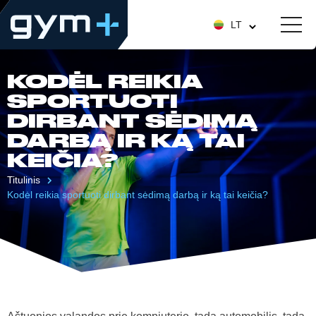
LT
KODĖL REIKIA
SPORTUOTI
DIRBANT SĖDIMĄ
DARBĄ IR KĄ TAI
KEIČIA?
Titulinis
Kodėl reikia sportuoti dirbant sėdimą darbą ir ką tai keičia?