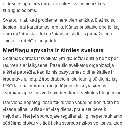
didesnės apatinės nugaros dalies skausmo rizikos
suaugusiesiems.
Svarbu ir tai, kad problema nėra vien amžius. Dažnai tai
tiesiog ilgai kartojamas įprotis. Kūnas prisitaiko prie to, ką
daro dažniausiai. Jei dažniausiai sėdi, jis pamažu ima
„mokėti sėdėti“, o ne judėti.
Medžiagų apykaita ir širdies sveikata
Sėdimas darbas ir sveikata yra glaudžiai susiję ne tik per
raumenis ar laikyseną. Pasaulio sveikatos organizacija
aiškiai pabrėžia, kad fizinis pasyvumas didina širdies ir
kraujagyslių ligų, 2 tipo diabeto ir kitų lėtinių būklių riziką.
PSO taip pat nurodo, kad judėjimo stoka yra vienas
svarbiausių rizikos veiksnių bendram sveikatos blogėjimui.
Dar viena nepatogi tiesa tokia: vien vakarinė treniruotė ne
visada pilnai „atšaukia“ visą dieną, praleistą beveik
nejudant. Net jei sportuojate reguliariai, ilgi nepertraukiamo
sėdėjimo blokai vis tiek lieka svarbus rizikos veiksnys, todėl