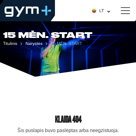
LT
15 MĖN. START
Titulinis
Narystės
15 MĖN. START
KLAIDA 404
Šis puslapis buvo paslėptas arba neegzistuoja.