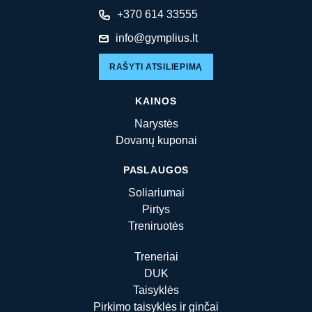
+370 614 33555
info@gymplius.lt
RAŠYTI ATSILIEPIMĄ
KAINOS
Narystės
Dovanų kuponai
PASLAUGOS
Soliariumai
Pirtys
Treniruotės
Treneriai
DUK
Taisyklės
Pirkimo taisyklės ir ginčai