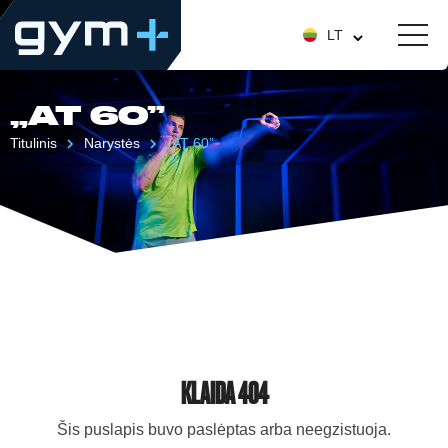
LT
„AT 60”
Titulinis
Narystės
„AT 60”
KLAIDA 404
Šis puslapis buvo paslėptas arba neegzistuoja.