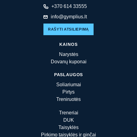
+370 614 33555
info@gymplius.lt
RAŠYTI ATSILIEPIMĄ
KAINOS
Narystės
Dovanų kuponai
PASLAUGOS
Soliariumai
Pirtys
Treniruotės
Treneriai
DUK
Taisyklės
Pirkimo taisyklės ir ginčai