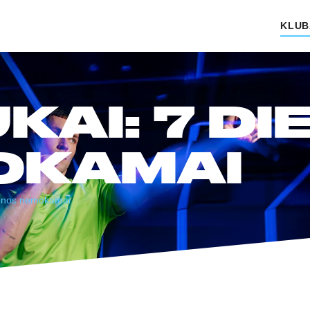
KLUB
KAI: 7 DI
OKAMAI
ienos nemokamai