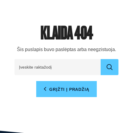
KLAIDA 404
Šis puslapis buvo paslėptas arba neegzistuoja.
GRĮŽTI Į PRADŽIĄ