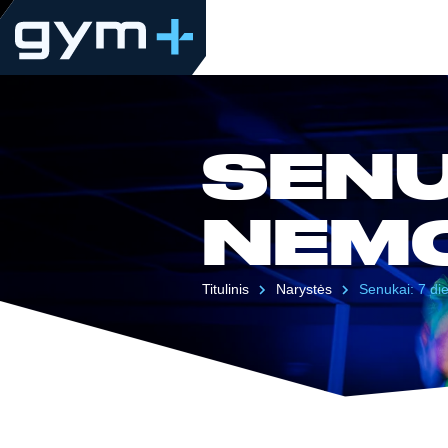
SENU
NEM
Titulinis
Narystės
Senukai: 7 d