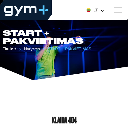
LT
START +
PAKVIETIMAS
Titulinis
Narystės
START + PAKVIETIMAS
KLAIDA 404