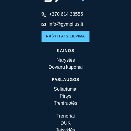
+370 614 33555
info@gymplius.lt
RAŠYTI ATSILIEPIMĄ
KAINOS
Narystės
Dovanų kuponai
PASLAUGOS
Soliariumai
Pirtys
Treniruotės
Treneriai
DUK
Taisyklės