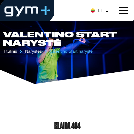
LT
VALENTINO START
NARYSTĖ
Titulinis
Narystės
Valentino Start narystė
KLAIDA 404