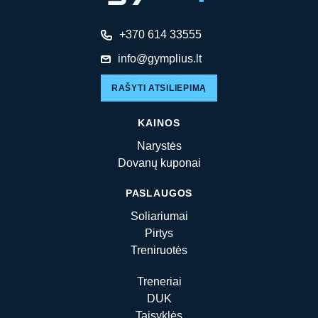
+370 614 33555
info@gymplius.lt
RAŠYTI ATSILIEPIMĄ
KAINOS
Narystės
Dovanų kuponai
PASLAUGOS
Soliariumai
Pirtys
Treniruotės
Treneriai
DUK
Taisyklės