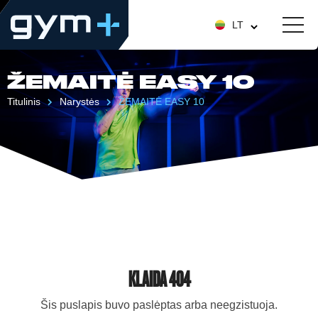
LT
ŽEMAITĖ EASY 10
Titulinis
Narystės
ŽEMAITĖ EASY 10
KLAIDA 404
Šis puslapis buvo paslėptas arba neegzistuoja.