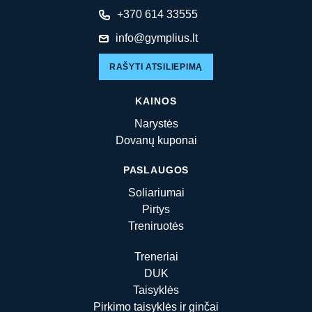
+370 614 33555
info@gymplius.lt
RAŠYTI ATSILIEPIMĄ
KAINOS
Narystės
Dovanų kuponai
PASLAUGOS
Soliariumai
Pirtys
Treniruotės
Treneriai
DUK
Taisyklės
Pirkimo taisyklės ir ginčai