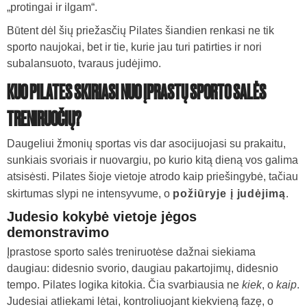
„protingai ir ilgam“.
Būtent dėl šių priežasčių Pilates šiandien renkasi ne tik
sporto naujokai, bet ir tie, kurie jau turi patirties ir nori
subalansuoto, tvaraus judėjimo.
KUO PILATES SKIRIASI NUO ĮPRASTŲ SPORTO SALĖS
TRENIRUOČIŲ?
Daugeliui žmonių sportas vis dar asocijuojasi su prakaitu,
sunkiais svoriais ir nuovargiu, po kurio kitą dieną vos galima
atsisėsti. Pilates šioje vietoje atrodo kaip priešingybė, tačiau
skirtumas slypi ne intensyvume, o
požiūryje į judėjimą
.
Judesio kokybė vietoje jėgos
demonstravimo
Įprastose sporto salės treniruotėse dažnai siekiama
daugiau: didesnio svorio, daugiau pakartojimų, didesnio
tempo. Pilates logika kitokia. Čia svarbiausia ne
kiek
, o
kaip
.
Judesiai atliekami lėtai, kontroliuojant kiekvieną fazę, o