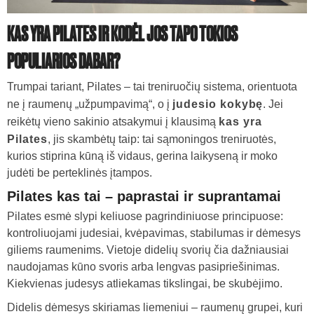
KAS YRA PILATES IR KODĖL JOS TAPO TOKIOS
POPULIARIOS DABAR?
Trumpai tariant, Pilates – tai treniruočių sistema, orientuota
ne į raumenų „užpumpavimą“, o į
judesio kokybę
. Jei
reikėtų vieno sakinio atsakymui į klausimą
kas yra
Pilates
, jis skambėtų taip: tai sąmoningos treniruotės,
kurios stiprina kūną iš vidaus, gerina laikyseną ir moko
judėti be perteklinės įtampos.
Pilates kas tai – paprastai ir suprantamai
Pilates esmė slypi keliuose pagrindiniuose principuose:
kontroliuojami judesiai, kvėpavimas, stabilumas ir dėmesys
giliems raumenims. Vietoje didelių svorių čia dažniausiai
naudojamas kūno svoris arba lengvas pasipriešinimas.
Kiekvienas judesys atliekamas tikslingai, be skubėjimo.
Didelis dėmesys skiriamas liemeniui – raumenų grupei, kuri