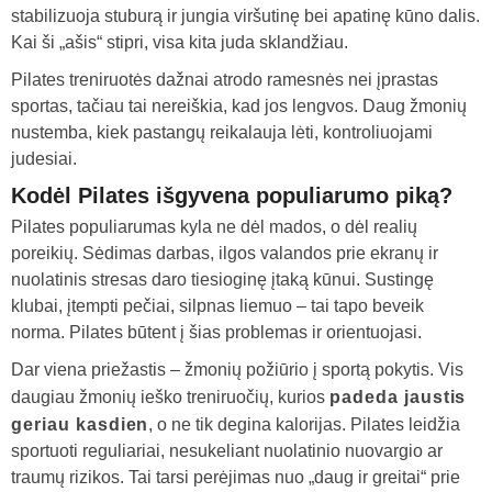
stabilizuoja stuburą ir jungia viršutinę bei apatinę kūno dalis.
Kai ši „ašis“ stipri, visa kita juda sklandžiau.
Pilates treniruotės dažnai atrodo ramesnės nei įprastas
sportas, tačiau tai nereiškia, kad jos lengvos. Daug žmonių
nustemba, kiek pastangų reikalauja lėti, kontroliuojami
judesiai.
Kodėl Pilates išgyvena populiarumo piką?
Pilates populiarumas kyla ne dėl mados, o dėl realių
poreikių. Sėdimas darbas, ilgos valandos prie ekranų ir
nuolatinis stresas daro tiesioginę įtaką kūnui. Sustingę
klubai, įtempti pečiai, silpnas liemuo – tai tapo beveik
norma. Pilates būtent į šias problemas ir orientuojasi.
Dar viena priežastis – žmonių požiūrio į sportą pokytis. Vis
daugiau žmonių ieško treniruočių, kurios
padeda jaustis
geriau kasdien
, o ne tik degina kalorijas. Pilates leidžia
sportuoti reguliariai, nesukeliant nuolatinio nuovargio ar
traumų rizikos. Tai tarsi perėjimas nuo „daug ir greitai“ prie