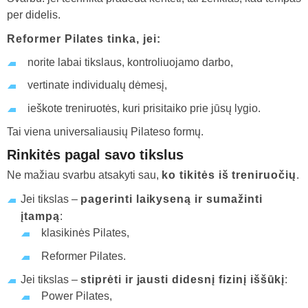
per didelis.
Reformer Pilates tinka, jei:
norite labai tikslaus, kontroliuojamo darbo,
vertinate individualų dėmesį,
ieškote treniruotės, kuri prisitaiko prie jūsų lygio.
Tai viena universaliausių Pilateso formų.
Rinkitės pagal savo tikslus
Ne mažiau svarbu atsakyti sau,
ko tikitės iš treniruočių
.
Jei tikslas –
pagerinti laikyseną ir sumažinti
įtampą
:
klasikinės Pilates,
Reformer Pilates.
Jei tikslas –
stiprėti ir jausti didesnį fizinį iššūkį
:
Power Pilates,