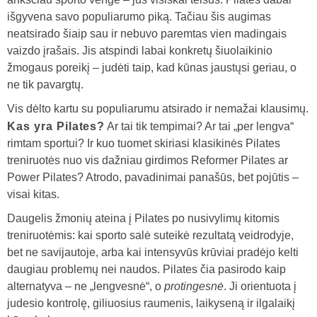
išgyvena savo populiarumo piką. Tačiau šis augimas
neatsirado šiaip sau ir nebuvo paremtas vien madingais
vaizdo įrašais. Jis atspindi labai konkretų šiuolaikinio
žmogaus poreikį – judėti taip, kad kūnas jaustųsi geriau, o
ne tik pavargtų.
Vis dėlto kartu su populiarumu atsirado ir nemažai klausimų.
Kas yra Pilates?
Ar tai tik tempimai? Ar tai „per lengva“
rimtam sportui? Ir kuo tuomet skiriasi klasikinės Pilates
treniruotės nuo vis dažniau girdimos Reformer Pilates ar
Power Pilates? Atrodo, pavadinimai panašūs, bet pojūtis –
visai kitas.
Daugelis žmonių ateina į Pilates po nusivylimų kitomis
treniruotėmis: kai sporto salė suteikė rezultatą veidrodyje,
bet ne savijautoje, arba kai intensyvūs krūviai pradėjo kelti
daugiau problemų nei naudos. Pilates čia pasirodo kaip
alternatyva – ne „lengvesnė“, o
protingesnė
. Ji orientuota į
judesio kontrolę, giliuosius raumenis, laikyseną ir ilgalaikį