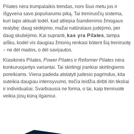
Pilates nėra trumpalaikis trendas, nors šiuo metu jos ir
išgyvena savo populiarumo piką. Tai treniruočių sistema,
kuri tapo aktuali todėl, kad atliepia šiandieninio žmogaus
realybę: daug sėdėjimo, mažai natūralaus judėjimo, per
daug skubėjimo. Kai supranti,
kas yra Pilates
, tampa
aišku, kodėl vis daugiau žmonių renkasi būtent šią treniruotę
– ne dėl mados, o dėl savijautos.
Klasikinės Pilates,
Power Pilates
ir
Reformer Pilates
nėra
konkuruojantys variantai. Tai skirtingi įrankiai skirtingiems
poreikiams. Viena padeda atstatyti judesio pagrindus, kita
suteikia daugiau intensyvumo, trečia leidžia dirbti itin tiksliai
ir individualiai. Svarbiausia ne forma, o tai, kaip treniruotė
veikia jūsų kūną ilgainiui.