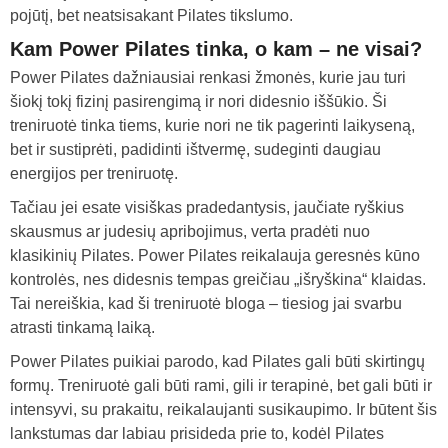
pojūtį, bet neatsisakant Pilates tikslumo.
Kam Power Pilates tinka, o kam – ne visai?
Power Pilates dažniausiai renkasi žmonės, kurie jau turi
šiokį tokį fizinį pasirengimą ir nori didesnio iššūkio. Ši
treniruotė tinka tiems, kurie nori ne tik pagerinti laikyseną,
bet ir sustiprėti, padidinti ištvermę, sudeginti daugiau
energijos per treniruotę.
Tačiau jei esate visiškas pradedantysis, jaučiate ryškius
skausmus ar judesių apribojimus, verta pradėti nuo
klasikinių Pilates. Power Pilates reikalauja geresnės kūno
kontrolės, nes didesnis tempas greičiau „išryškina“ klaidas.
Tai nereiškia, kad ši treniruotė bloga – tiesiog jai svarbu
atrasti tinkamą laiką.
Power Pilates puikiai parodo, kad Pilates gali būti skirtingų
formų. Treniruotė gali būti rami, gili ir terapinė, bet gali būti ir
intensyvi, su prakaitu, reikalaujanti susikaupimo. Ir būtent šis
lankstumas dar labiau prisideda prie to, kodėl Pilates