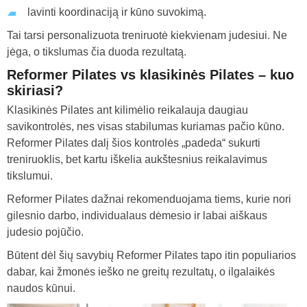
lavinti koordinaciją ir kūno suvokimą.
Tai tarsi personalizuota treniruotė kiekvienam judesiui. Ne
jėga, o tikslumas čia duoda rezultatą.
Reformer Pilates vs klasikinės Pilates – kuo
skiriasi?
Klasikinės Pilates ant kilimėlio reikalauja daugiau
savikontrolės, nes visas stabilumas kuriamas pačio kūno.
Reformer Pilates dalį šios kontrolės „padeda“ sukurti
treniruoklis, bet kartu iškelia aukštesnius reikalavimus
tikslumui.
Reformer Pilates dažnai rekomenduojama tiems, kurie nori
gilesnio darbo, individualaus dėmesio ir labai aiškaus
judesio pojūčio.
Būtent dėl šių savybių Reformer Pilates tapo itin populiarios
dabar, kai žmonės ieško ne greitų rezultatų, o ilgalaikės
naudos kūnui.