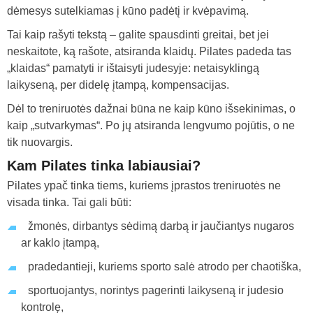
dėmesys sutelkiamas į kūno padėtį ir kvėpavimą.
Tai kaip rašyti tekstą – galite spausdinti greitai, bet jei
neskaitote, ką rašote, atsiranda klaidų. Pilates padeda tas
„klaidas“ pamatyti ir ištaisyti judesyje: netaisyklingą
laikyseną, per didelę įtampą, kompensacijas.
Dėl to treniruotės dažnai būna ne kaip kūno išsekinimas, o
kaip „sutvarkymas“. Po jų atsiranda lengvumo pojūtis, o ne
tik nuovargis.
Kam Pilates tinka labiausiai?
Pilates ypač tinka tiems, kuriems įprastos treniruotės ne
visada tinka. Tai gali būti:
žmonės, dirbantys sėdimą darbą ir jaučiantys nugaros
ar kaklo įtampą,
pradedantieji, kuriems sporto salė atrodo per chaotiška,
sportuojantys, norintys pagerinti laikyseną ir judesio
kontrolę,