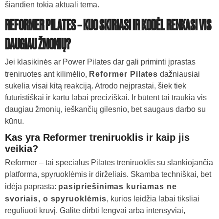
šiandien tokia aktuali tema.
REFORMER PILATES – KUO SKIRIASI IR KODĖL RENKASI VIS
DAUGIAU ŽMONIŲ?
Jei klasikinės ar Power Pilates dar gali priminti įprastas
treniruotes ant kilimėlio,
Reformer Pilates
dažniausiai
sukelia visai kitą reakciją. Atrodo neįprastai, šiek tiek
futuristiškai ir kartu labai preciziškai. Ir būtent tai traukia vis
daugiau žmonių, ieškančių gilesnio, bet saugaus darbo su
kūnu.
Kas yra Reformer treniruoklis ir kaip jis
veikia?
Reformer – tai specialus Pilates treniruoklis su slankiojančia
platforma, spyruoklėmis ir dirželiais. Skamba techniškai, bet
idėja paprasta:
pasipriešinimas kuriamas ne
svoriais, o spyruoklėmis
, kurios leidžia labai tiksliai
reguliuoti krūvį. Galite dirbti lengvai arba intensyviai,