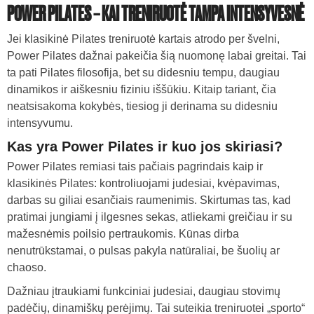
POWER PILATES – KAI TRENIRUOTĖ TAMPA INTENSYVESNĖ
Jei klasikinė Pilates treniruotė kartais atrodo per švelni,
Power Pilates dažnai pakeičia šią nuomonę labai greitai. Tai
ta pati Pilates filosofija, bet su didesniu tempu, daugiau
dinamikos ir aiškesniu fiziniu iššūkiu. Kitaip tariant, čia
neatsisakoma kokybės, tiesiog ji derinama su didesniu
intensyvumu.
Kas yra Power Pilates ir kuo jos skiriasi?
Power Pilates
remiasi tais pačiais pagrindais kaip ir
klasikinės Pilates: kontroliuojami judesiai, kvėpavimas,
darbas su giliai esančiais raumenimis. Skirtumas tas, kad
pratimai jungiami į ilgesnes sekas, atliekami greičiau ir su
mažesnėmis poilsio pertraukomis. Kūnas dirba
nenutrūkstamai, o pulsas pakyla natūraliai, be šuolių ar
chaoso.
Dažniau įtraukiami funkciniai judesiai, daugiau stovimų
padėčių, dinamiškų perėjimų. Tai suteikia treniruotei „sporto“