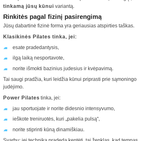
tinkamą jūsų kūnui
variantą.
Rinkitės pagal fizinį pasirengimą
Jūsų dabartinė fizinė forma yra geriausias atspirties taškas.
Klasikinės Pilates tinka, jei:
esate pradedantysis,
ilgą laiką nesportavote,
norite išmokti bazinius judesius ir kvėpavimą.
Tai saugi pradžia, kuri leidžia kūnui priprasti prie sąmoningo
judėjimo.
Power Pilates
tinka, jei:
jau sportuojate ir norite didesnio intensyvumo,
ieškote treniruotės, kuri „pakelia pulsą“,
norite stiprinti kūną dinamiškiau.
Svarbu: jei technika pradeda kentėti, tai ženklas, kad tempas