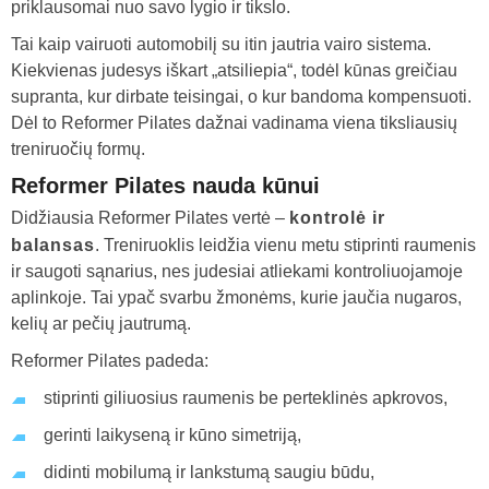
priklausomai nuo savo lygio ir tikslo.
Tai kaip vairuoti automobilį su itin jautria vairo sistema.
Kiekvienas judesys iškart „atsiliepia“, todėl kūnas greičiau
supranta, kur dirbate teisingai, o kur bandoma kompensuoti.
Dėl to Reformer Pilates dažnai vadinama viena tiksliausių
treniruočių formų.
Reformer Pilates nauda kūnui
Didžiausia
Reformer Pilates
vertė –
kontrolė ir
balansas
. Treniruoklis leidžia vienu metu stiprinti raumenis
ir saugoti sąnarius, nes judesiai atliekami kontroliuojamoje
aplinkoje. Tai ypač svarbu žmonėms, kurie jaučia nugaros,
kelių ar pečių jautrumą.
Reformer Pilates padeda:
stiprinti giliuosius raumenis be perteklinės apkrovos,
gerinti laikyseną ir kūno simetriją,
didinti mobilumą ir lankstumą saugiu būdu,