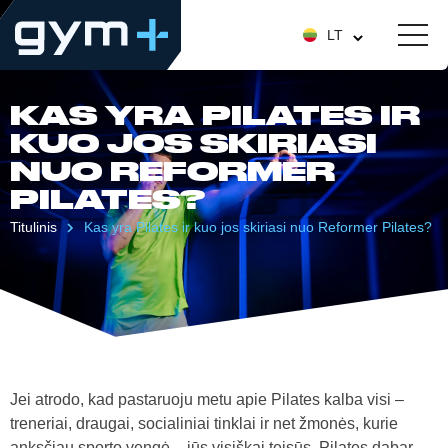
LT
KAS YRA PILATES IR
KUO JOS SKIRIASI
NUO REFORMER
PILATES?
Titulinis
Kas yra Pilates ir kuo jos skiriasi nuo Reformer Pilates?
Jei atrodo, kad pastaruoju metu apie Pilates kalba visi –
treneriai, draugai, socialiniai tinklai ir net žmonės, kurie
anksčiau sporto vengė – jūs visiškai teisūs. Pilates dabar