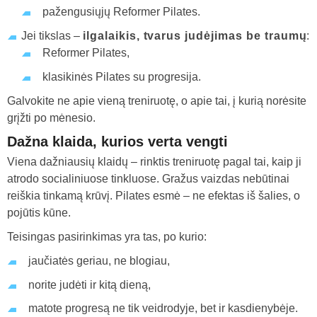
pažengusiųjų Reformer Pilates.
Jei tikslas –
ilgalaikis, tvarus judėjimas be traumų
:
Reformer Pilates,
klasikinės Pilates su progresija.
Galvokite ne apie vieną treniruotę, o apie tai, į kurią norėsite
grįžti po mėnesio.
Dažna klaida, kurios verta vengti
Viena dažniausių klaidų – rinktis treniruotę pagal tai, kaip ji
atrodo socialiniuose tinkluose. Gražus vaizdas nebūtinai
reiškia tinkamą krūvį. Pilates esmė – ne efektas iš šalies, o
pojūtis kūne.
Teisingas pasirinkimas yra tas, po kurio:
jaučiatės geriau, ne blogiau,
norite judėti ir kitą dieną,
matote progresą ne tik veidrodyje, bet ir kasdienybėje.