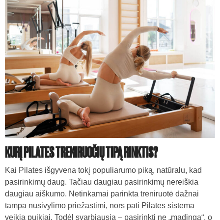
KURĮ PILATES TRENIRUOČIŲ TIPĄ RINKTIS?
Kai Pilates išgyvena tokį populiarumo piką, natūralu, kad
pasirinkimų daug. Tačiau daugiau pasirinkimų nereiškia
daugiau aiškumo. Netinkamai parinkta treniruotė dažnai
tampa nusivylimo priežastimi, nors pati Pilates sistema
veikia puikiai. Todėl svarbiausia – pasirinkti ne „madingą“, o