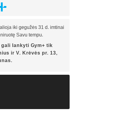
ja iki gegužės 31 d. imtinai
treniruotę Savu tempu.
gali lankyti Gym+ tik
ius ir V. Krėvės pr. 13,
unas.