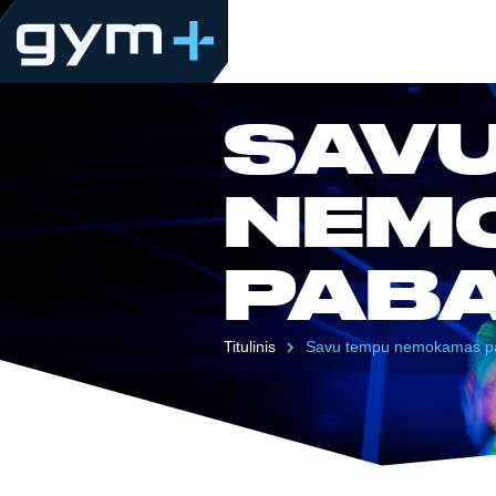
SAVU
NEM
PAB
Titulinis
Savu tempu nemokamas 