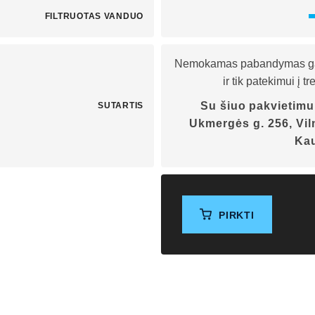
FILTRUOTAS VANDUO
Nemokamas pabandymas galio
ir tik patekimui į 
Su šiuo pakvietimu 
SUTARTIS
Ukmergės g. 256, Viln
Ka
PIRKTI