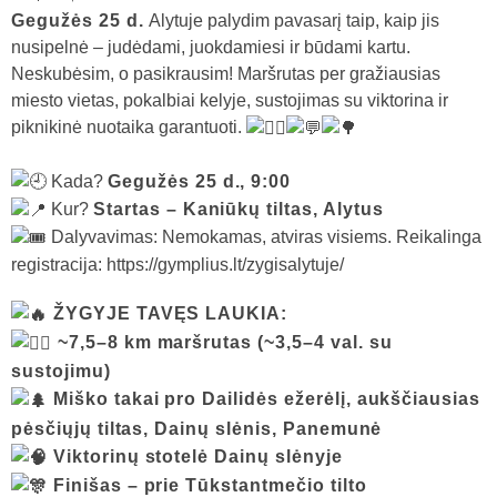
Gegužės 25 d.
Alytuje palydim pavasarį taip, kaip jis
nusipelnė – judėdami, juokdamiesi ir būdami kartu.
Neskubėsim, o pasikrausim! Maršrutas per gražiausias
miesto vietas, pokalbiai kelyje, sustojimas su viktorina ir
piknikinė nuotaika garantuoti.
Kada?
Gegužės 25 d., 9:00
Kur?
Startas – Kaniūkų tiltas, Alytus
Dalyvavimas: Nemokamas, atviras visiems. Reikalinga
registracija:
https://gymplius.lt/zygisalytuje/
ŽYGYJE TAVĘS LAUKIA:
~7,5–8 km maršrutas (~3,5–4 val. su
sustojimu)
Miško takai pro Dailidės ežerėlį, aukščiausias
pėsčiųjų tiltas, Dainų slėnis, Panemunė
Viktorinų stotelė Dainų slėnyje
Finišas – prie Tūkstantmečio tilto