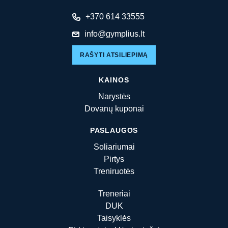
+370 614 33555
info@gymplius.lt
RAŠYTI ATSILIEPIMĄ
KAINOS
Narystės
Dovanų kuponai
PASLAUGOS
Soliariumai
Pirtys
Treniruotės
Treneriai
DUK
Taisyklės