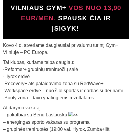
VILNIAUS GYM+
VOS NUO 13,90
EUR/MĖN.
SPAUSK ČIA IR
ĮSIGYK!
Kovo 4 d. atveriame daugiausiai privalumų turintį Gym+
Vilniuje – PC Europa.
Tai klubas, kuriame telpa daugiau:
-Reformer+ grupinių treniruočių salė
-Hyrox erdvė
-Recovery+ atsipalaidavimo zona su RedWave+
-Workspace erdvė – nuo šiol sportas ir darbas suderinami
-Booty zona – tavo ypatingiems rezultatams
Atidarymo vakarą:
– pokalbiai su Benu Lastausku
– energingas sporto vakaras su programa
– grupinės treniruotės (19:00 val. Hyrox, Zumba+lift,