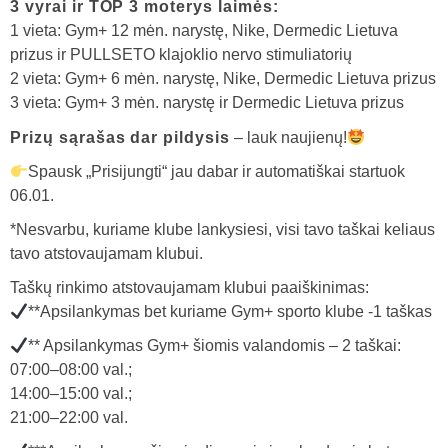
3 vyrai ir TOP 3 moterys laimės:
1 vieta: Gym+ 12 mėn. narystę, Nike, Dermedic Lietuva
prizus ir PULLSETO klajoklio nervo stimuliatorių
2 vieta: Gym+ 6 mėn. narystę, Nike, Dermedic Lietuva prizus
3 vieta: Gym+ 3 mėn. narystę ir Dermedic Lietuva prizus
Prizų sąrašas dar pildysis
– lauk naujienų!
Spausk „Prisijungti“ jau dabar ir automatiškai startuok
06.01.
*Nesvarbu, kuriame klube lankysiesi, visi tavo taškai keliaus
tavo atstovaujamam klubui.
Taškų rinkimo atstovaujamam klubui paaiškinimas:
**Apsilankymas bet kuriame Gym+ sporto klube -1 taškas
** Apsilankymas Gym+ šiomis valandomis – 2 taškai:
07:00–08:00 val.;
14:00–15:00 val.;
21:00–22:00 val.