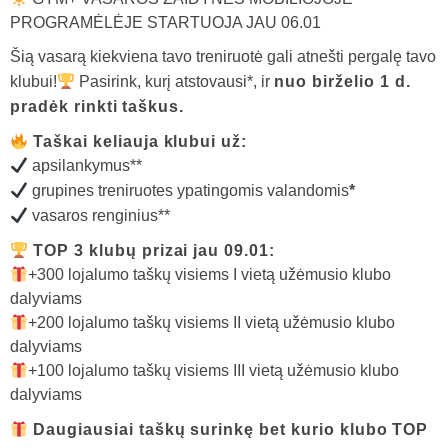
PROGRAMĖLĖJE STARTUOJA JAU 06.01
Šią vasarą kiekviena tavo treniruotė gali atnešti pergalę tavo
klubui!
Pasirink, kurį atstovausi*, ir
nuo birželio 1 d.
pradėk rinkti taškus.
Taškai keliauja klubui už:
apsilankymus**
grupines treniruotes ypatingomis valandomis
*
vasaros renginius**
TOP 3 klubų prizai jau 09.01:
+300 lojalumo taškų visiems I vietą užėmusio klubo
dalyviams
+200 lojalumo taškų visiems II vietą užėmusio klubo
dalyviams
+100 lojalumo taškų visiems III vietą užėmusio klubo
dalyviams
Daugiausiai taškų surinkę bet kurio klubo TOP