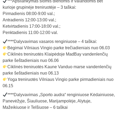
***Apsilankymas šiomis dienomis ir valandomis bet
kurioje grupinėje treniruotėje – 3 taškai:
Pirmadienis 08:00-9:00 val.;
Antradienis 12:00-13:00 val.;
Ketvirtadienis 17:00-18:00 val.;
Penktadienis 11:00-12:00 val.
****Dalyvavimas vasaros renginiuose – 4 taškai:
Bėgimai Vilniaus Vingio parke trečiadieniais nuo 06.03
Ciklinės treniruotės Klaipėdoje MadBay vandenlenčių
parke šeštadieniais nuo 06.06
Ciklinės treniruotės Kaune Vanduo marse vandenlenčių
parke šeštadieniais nuo 06.13
Yoga treniruotės Vilniaus Vingio parke pirmadieniais nuo
06.15
****Dalyvavimas „Sporto audra“ renginiuose Kėdainiuose,
Panevėžyje, Šiauliuose, Marijampolėje, Alytuje,
Mažeikiuose ir Telšiuose – 6 taškai