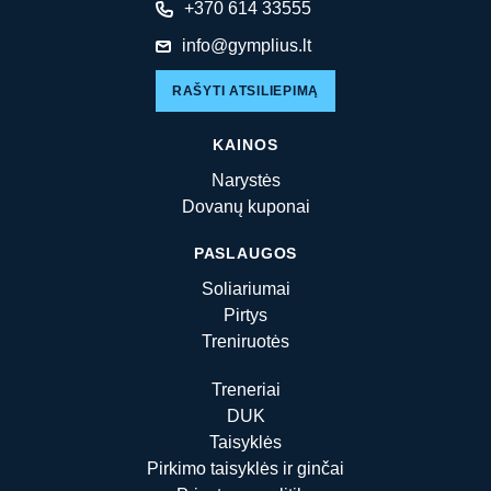
+370 614 33555
info@gymplius.lt
RAŠYTI ATSILIEPIMĄ
KAINOS
Narystės
Dovanų kuponai
PASLAUGOS
Soliariumai
Pirtys
Treniruotės
Treneriai
DUK
Taisyklės
Pirkimo taisyklės ir ginčai