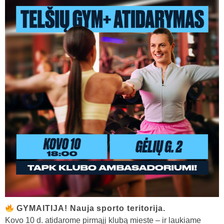
GYMAITIJA! Nauja sporto teritorija.
Kovo 10 d. atidarome pirmąjį klubą mieste – ir laukiame