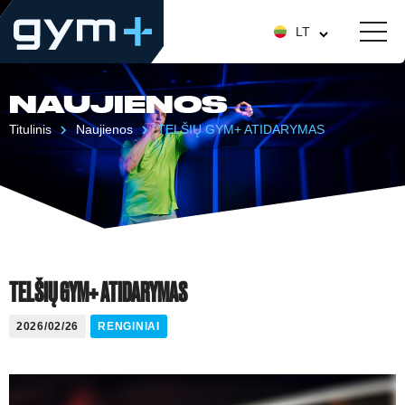
LT
NAUJIENOS
Titulinis
Naujienos
TELŠIŲ GYM+ ATIDARYMAS
TELŠIŲ GYM+ ATIDARYMAS
2026/02/26
RENGINIAI