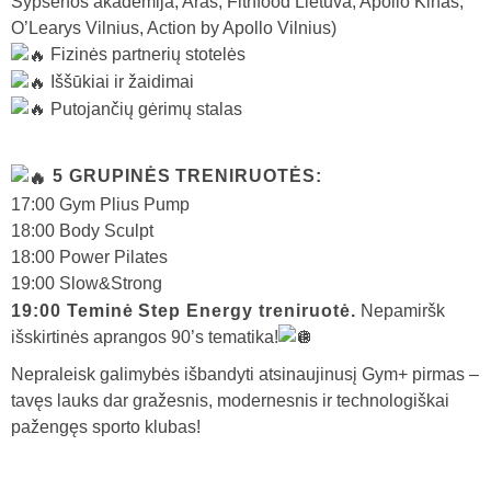
Šypsenos akademija, Aras, Fitnfood Lietuva, Apollo Kinas,
O’Learys Vilnius, Action by Apollo Vilnius)
Fizinės partnerių stotelės
Iššūkiai ir žaidimai
Putojančių gėrimų stalas
5 GRUPINĖS TRENIRUOTĖS:
17:00 Gym Plius Pump
18:00 Body Sculpt
18:00 Power Pilates
19:00 Slow&Strong
19:00 Teminė Step Energy treniruotė.
Nepamiršk
išskirtinės aprangos 90’s tematika!
Nepraleisk galimybės išbandyti atsinaujinusį Gym+ pirmas –
tavęs lauks dar gražesnis, modernesnis ir technologiškai
pažengęs sporto klubas!