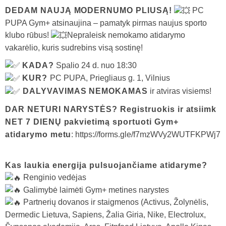
DEDAM NAUJĄ MODERNUMO PLIUSĄ!
PC
PUPA Gym+ atsinaujina – pamatyk pirmas naujus sporto
klubo rūbus!
Nepraleisk nemokamo atidarymo
vakarėlio, kuris sudrebins visą sostinę!
KADA?
Spalio 24 d. nuo 18:30
KUR?
PC PUPA, Priegliaus g. 1, Vilnius
DALYVAVIMAS NEMOKAMAS
ir atviras visiems!
DAR NETURI NARYSTĖS? Registruokis ir atsiimk
NET 7 DIENŲ pakvietimą sportuoti Gym+
atidarymo metu
:
https://forms.gle/f7mzWVy2WUTFKPWj7
Kas laukia energija pulsuojančiame atidaryme?
Renginio vedėjas
Galimybė laimėti Gym+ metines narystes
Partnerių dovanos ir staigmenos (Activus, Žolynėlis,
Dermedic Lietuva, Sapiens, Žalia Giria, Nike, Electrolux,