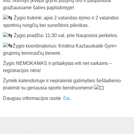
visi, norintys įkvėpti gryno pušynų oro ir pasportuoti
gražiausiame šalies paplūdimyje!
Žygio trukmė: apie 2 valandas ėjimo ir 2 valandos
sportinių rungčių bei suneštinis piknikas.
Žygio pradžia: 11:30 val. prie Naujosios perkėlos.
Žygio koordinatorius: Kristina Kazlauskaitė Gym+
grupinių treniruočių trenerė.
Žygis NEMOKAMAS ir pritaikytas eiti net vaikams –
registracijos nėra!
Žymėk kalendoriuje ir nepraleisk galimybės šeštadienio
praleisti su geriausia sporto bendruomene!
Daugiau informacijos rasite
čia
.