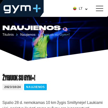
LT
NAUJIENOS
Titulinis
Naujienos
Žygiuok su Gym+!
ŽYGIUOK SU GYM+!
2023/10/24
NAUJIENOS
Spalio 28 d. nemokamas 10 km žygis Smiltynėje! Laukiami