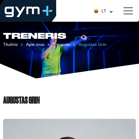
LT
TRENERIS
Titulinis
Apie mus
Treneriai
Augustas Grin
AUGUSTAS GRIN