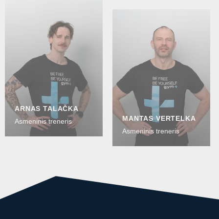
ARNAS TALAČKA
MANTAS VERTELKA
Asmeninis treneris
Asmeninis treneris