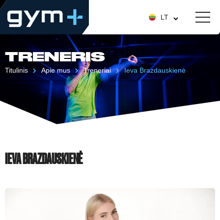
LT
TRENERIS
Titulinis
Apie mus
Treneriai
Ieva Brazdauskienė
IEVA BRAZDAUSKIENĖ