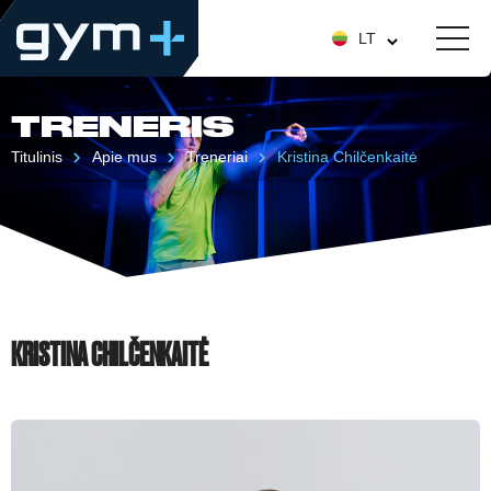
LT
TRENERIS
Titulinis
Apie mus
Treneriai
Kristina Chilčenkaitė
KRISTINA CHILČENKAITĖ