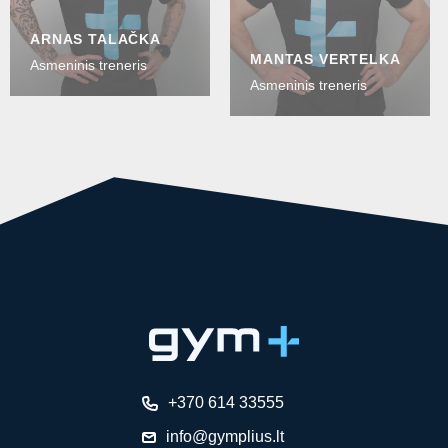
ARNAS TALAČKA
MANTAS VERTELKA
Asmeninis treneris
Asmeninis treneris
+370 614 33555
info@gymplius.lt