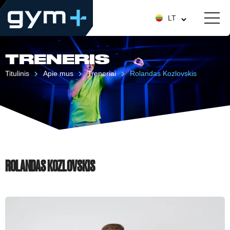
LT
TRENERIS
Titulinis
Apie mus
Treneriai
Rolandas Kozlovskis
ROLANDAS KOZLOVSKIS