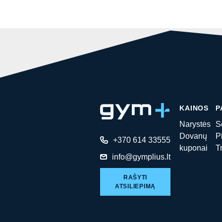
KAINOS
P
Narystės
S
Dovanų
P
+370 614 33555
kuponai
T
info@gymplius.lt
RAŠYTI
ATSILIEPIMĄ