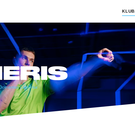
KLUB
ERIS
Domantas Čemerka