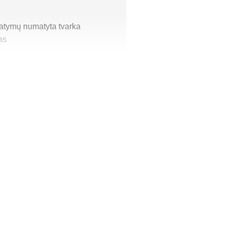
statymų numatyta tvarka
as
aktyvumo specialistas)
empionas
nas
mo čempionas