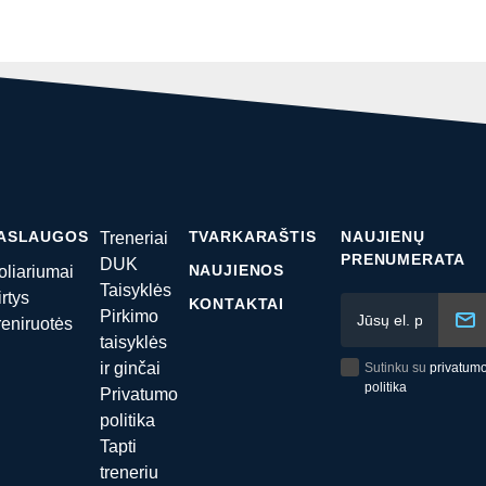
ASLAUGOS
TVARKARAŠTIS
NAUJIENŲ
Treneriai
PRENUMERATA
DUK
NAUJIENOS
oliariumai
Taisyklės
irtys
KONTAKTAI
Pirkimo
reniruotės
taisyklės
ir ginčai
Sutinku su
privatum
politika
Privatumo
politika
Tapti
treneriu