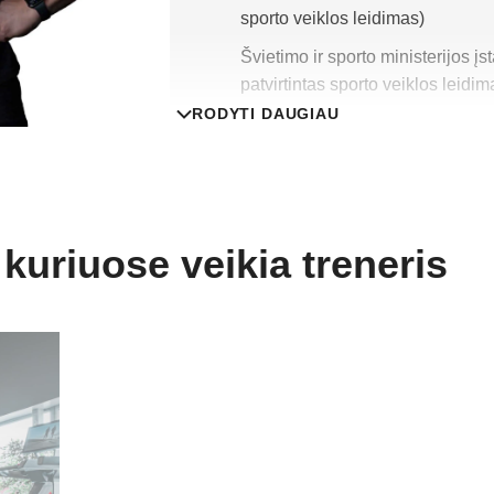
sporto veiklos leidimas)
Švietimo ir sporto ministerijos į
patvirtintas sporto veiklos leidim
RODYTI DAUGIAU
Specializacija
Asmeninis treneris
Kultūrizmas
 kuriuose veikia treneris
Sveikatingumo treneris (fizinio 
Papildoma informacija
IFBB Europos kultūrizmo viceč
Mr.Universe Prague vicečempio
Nac Baltijos klasikinio kultūriz