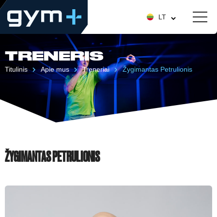
LT
TRENERIS
Titulinis
Apie mus
Treneriai
Žygimantas Petrulionis
ŽYGIMANTAS PETRULIONIS