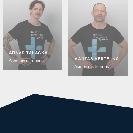
ARNAS TALAČKA
MANTAS VERTELKA
Asmeninis treneris
Asmeninis treneris