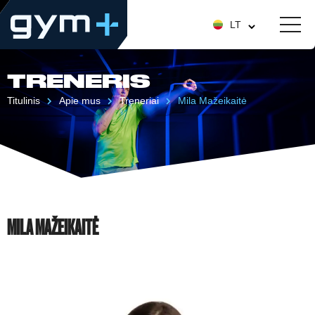
LT
TRENERIS
Titulinis
Apie mus
Treneriai
Mila Mažeikaitė
MILA MAŽEIKAITĖ