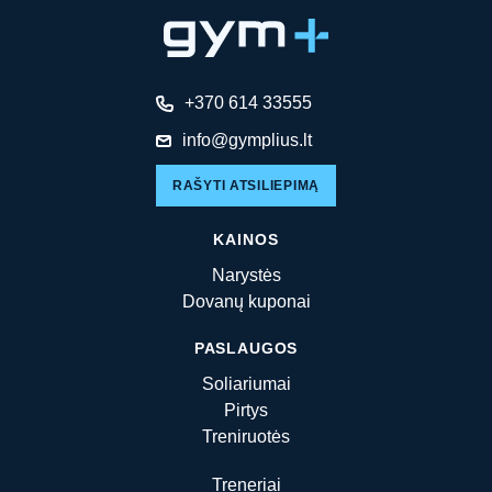
+370 614 33555
info@gymplius.lt
RAŠYTI ATSILIEPIMĄ
KAINOS
Narystės
Dovanų kuponai
PASLAUGOS
Soliariumai
Pirtys
Treniruotės
Treneriai