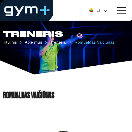
LT
TRENERIS
Titulinis
Apie mus
Treneriai
Romualdas Vaičiūnas
ROMUALDAS VAIČIŪNAS