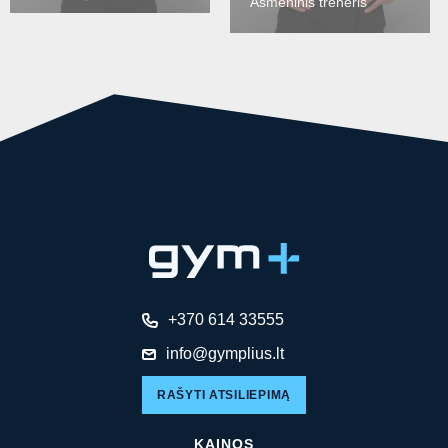
Asmeninis treneris
+370 614 33555
info@gymplius.lt
RAŠYTI ATSILIEPIMĄ
KAINOS