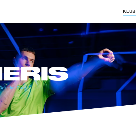
KLUB
ERIS
Deividas Rud