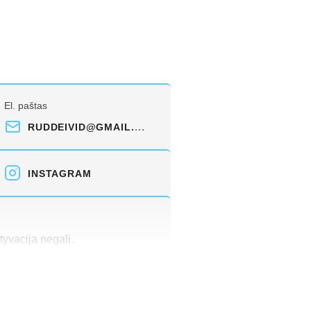
El. paštas
RUDDEIVID@GMAIL.COM
INSTAGRAM
tyvacija negali.
o licencija (kūno kultūros ir