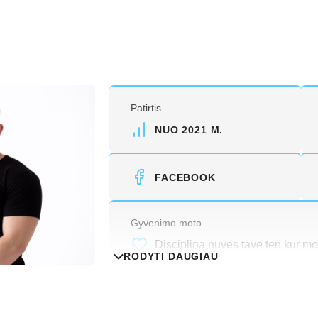
Patirtis
NUO 2021 M.
FACEBOOK
Gyvenimo moto
Disciplina nuves tave ten kur mo
RODYTI DAUGIAU
Išsilavinimas
Kūno kultūros ir sporto specialist