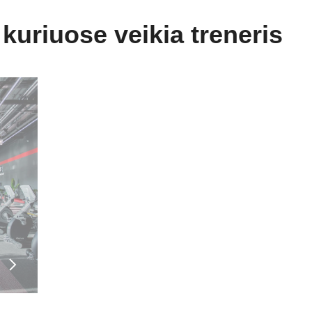
sporto veiklos leidimas).
 kuriuose veikia treneris
Specializacija
Asmeninis treneris.
Kultūrizmas.
Papildoma informacija
2020 m. Lietuvos jaunimo kultū
2021 m. Lietuvos vyrų Classic 