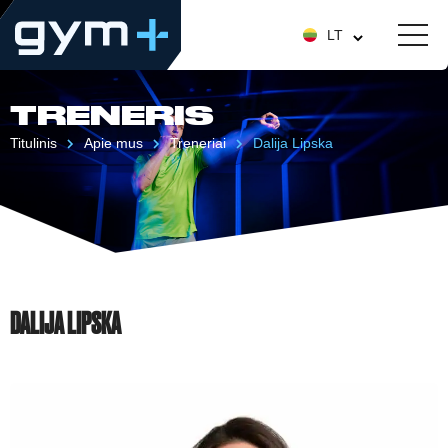
LT
TRENERIS
Titulinis
Apie mus
Treneriai
Dalija Lipska
DALIJA LIPSKA