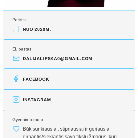
Patirtis
NUO 2020M.
El. paštas
DALIJALIPSKA0@GMAIL.COM
FACEBOOK
INSTAGRAM
Gyvenimo moto
Būk sunkiausiai, stipriausiai ir geriausiai
dirbantis/siekiantis savo tikslų žmogus, kurį