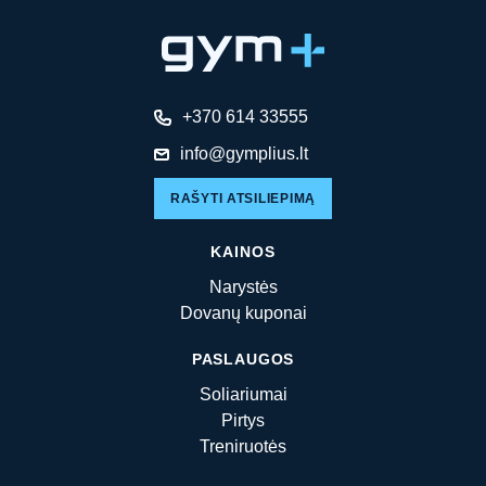
+370 614 33555
info@gymplius.lt
RAŠYTI ATSILIEPIMĄ
KAINOS
Narystės
Dovanų kuponai
PASLAUGOS
Soliariumai
Pirtys
Treniruotės