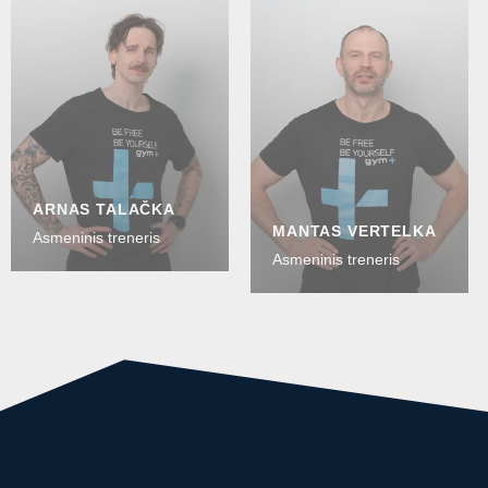
ARNAS TALAČKA
MANTAS VERTELKA
Asmeninis treneris
Asmeninis treneris