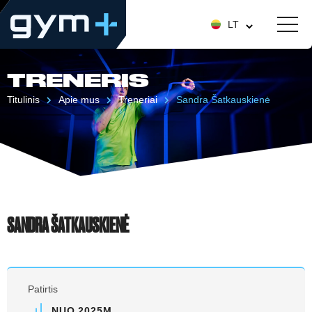
LT
TRENERIS
Titulinis
Apie mus
Treneriai
Sandra Šatkauskienė
SANDRA ŠATKAUSKIENĖ
Patirtis
NUO 2025M.