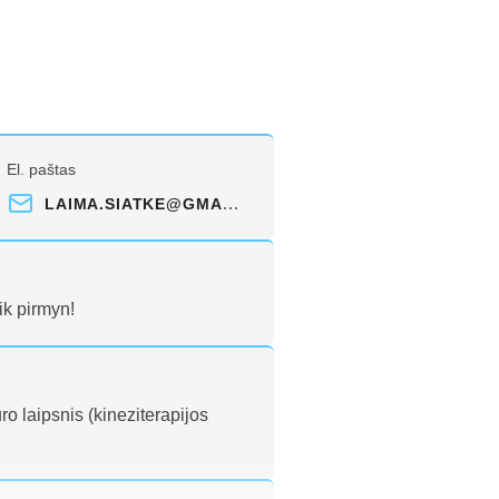
El. paštas
LAIMA.SIATKE@GMAIL.COM
ik pirmyn!
ro laipsnis (kineziterapijos