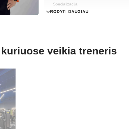
Specializacija
RODYTI DAUGIAU
Asmeninė trenerė
Papildoma informacija
Sąnarių paslankumą didinančios
 kuriuose veikia treneris
Pilates metodas sveikatinimui ir r