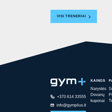
VISI TRENERIAI
KAINOS
P
Narystės
S
Dovanų
P
+370 614 33555
kuponai
T
info@gymplius.lt