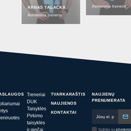
Asmeninis treneris
ARNAS TALAČKA
Asmeninis treneris
ASLAUGOS
TVARKARAŠTIS
NAUJIENŲ
Treneriai
PRENUMERATA
DUK
NAUJIENOS
oliariumai
Taisyklės
irtys
KONTAKTAI
Pirkimo
reniruotės
taisyklės
ir ginčai
Sutinku su
privatum