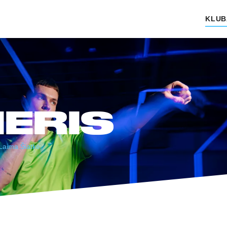
KLUB
ERIS
Laima Šiatkė