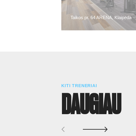
Taikos pr. 64 ARENA, Klaipėda
KITI TRENERIAI
DAUGIAU