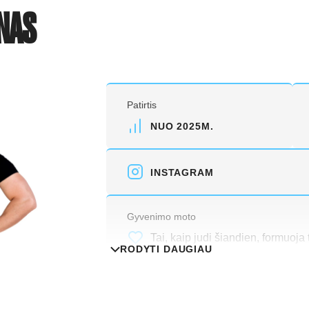
NAS
Patirtis
NUO 2025M.
INSTAGRAM
Gyvenimo moto
Tai, kaip judi šiandien, formuoja
RODYTI DAUGIAU
laimingesnę ateitį.
Išsilavinimas