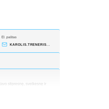
El. paštas
KAROLIS.TRENERIS@GMAIL.COM
 tavo stipresnę, sveikesnę ir