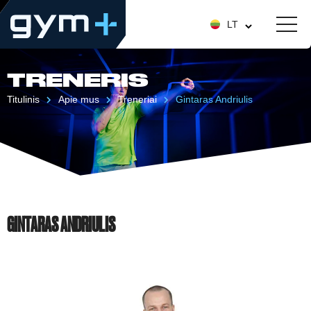
LT
TRENERIS
Titulinis
Apie mus
Treneriai
Gintaras Andriulis
GINTARAS ANDRIULIS