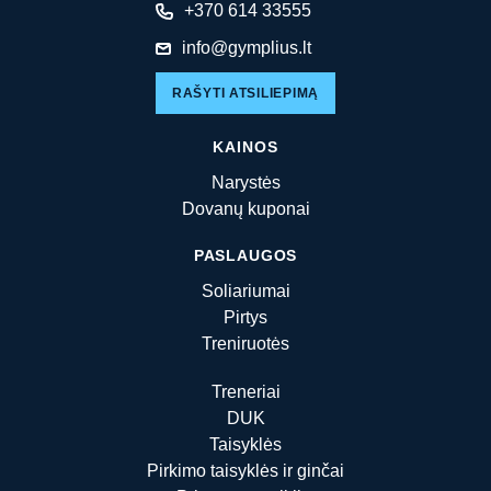
+370 614 33555
info@gymplius.lt
RAŠYTI ATSILIEPIMĄ
KAINOS
Narystės
Dovanų kuponai
PASLAUGOS
Soliariumai
Pirtys
Treniruotės
Treneriai
DUK
Taisyklės
Pirkimo taisyklės ir ginčai