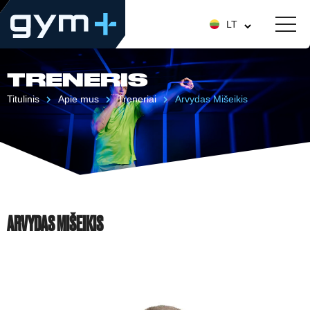
LT
TRENERIS
Titulinis
Apie mus
Treneriai
Arvydas Mišeikis
ARVYDAS MIŠEIKIS