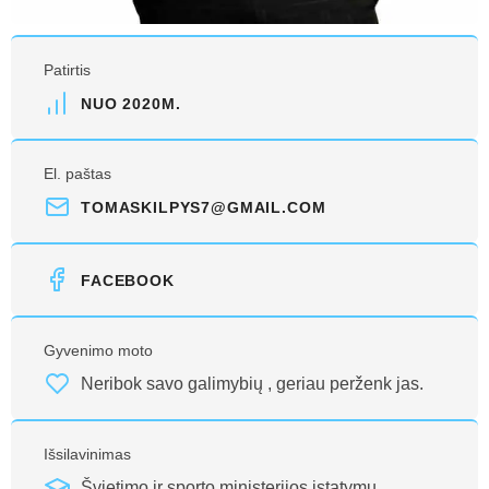
Patirtis
NUO 2020M.
El. paštas
TOMASKILPYS7@GMAIL.COM
FACEBOOK
Gyvenimo moto
Neribok savo galimybių , geriau perženk jas.
Išsilavinimas
Švietimo ir sporto ministerijos įstatymų