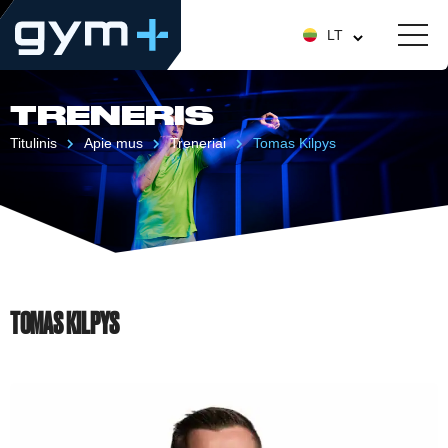
LT
TRENERIS
Titulinis
Apie mus
Treneriai
Tomas Kilpys
TOMAS KILPYS