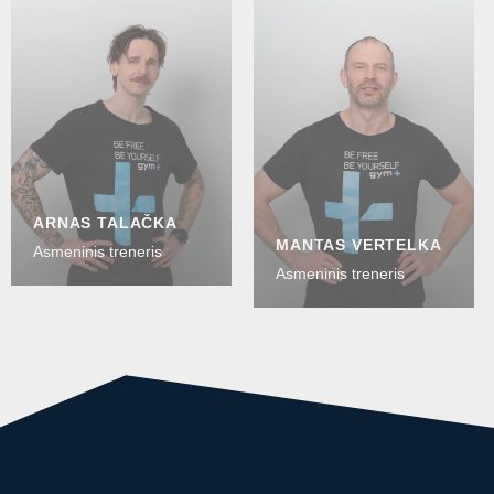
ARNAS TALAČKA
MANTAS VERTELKA
Asmeninis treneris
Asmeninis treneris