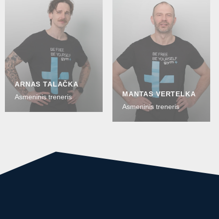
ARNAS TALAČKA
MANTAS VERTELKA
Asmeninis treneris
Asmeninis treneris