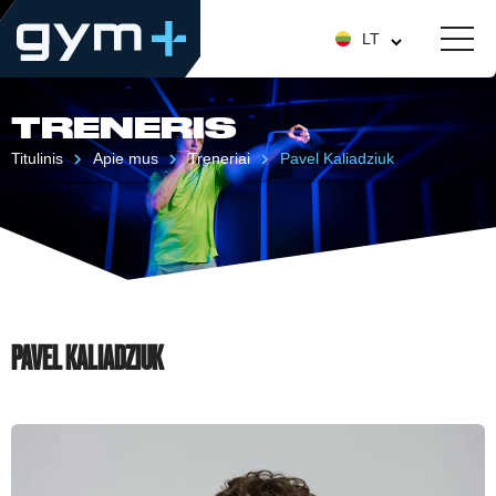
LT
TRENERIS
Titulinis
Apie mus
Treneriai
Pavel Kaliadziuk
PAVEL KALIADZIUK